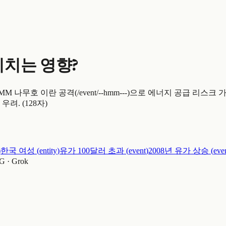
미치는 영향?
나무호 이란 공격(/event/--hmm---)으로 에너지 공급 리스크 가능성
려. (128자)
)
한국 여성
(
entity
)
유가 100달러 초과
(
event
)
2008년 유가 상승
(
eve
G · Grok