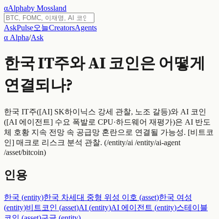
α
Alpha
by Mossland
Ask
Pulse
오늘
Creators
Agents
α Alpha
/
Ask
한국 IT주와 AI 코인은 어떻게
연결되나?
한국 IT주([AI] SK하이닉스 강세 관찰, 노조 갈등)와 AI 코인
([AI 에이전트] 수요 폭발로 CPU·하드웨어 재평가)은 AI 반도
체 호황 지속 전망 속 공급망 혼란으로 연결될 가능성. [비트코
인] 매크로 리스크 분석 관찰. (/entity/ai /entity/ai-agent
/asset/bitcoin)
인용
한국
(
entity
)
한국 차세대 중형 위성 이호
(
asset
)
한국 여성
(
entity
)
비트코인
(
asset
)
AI
(
entity
)
AI 에이전트
(
entity
)
스테이블
코인
(
asset
)
구글
(
entity
)