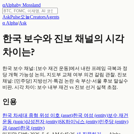
α
Alpha
by Mossland
Ask
Pulse
오늘
Creators
Agents
α Alpha
/
Ask
한국 보수와 진보 채널의 시각
차이는?
한국 보수 채널: [보수 재건 운동]에서 내란 프레임 극복과 정
당 개혁 가능성 논의, 지도부 교체 여부 의견 갈림 관찰. 진보
채널: [민주당] 지방선거·특검 논란 속 부산·서울 후보 말실수
비판. 시각 차이: 보수 내부 재건 vs 진보 선거 실책 초점.
인용
한국 차세대 중형 위성 이호
(
asset
)
한국 여성
(
entity
)
보수 재건
운동
(
topic
)
삼성전자
(
entity
)
SK하이닉스
(
entity
)
민주당
(
entity
)
금
(
asset
)
한국
(
entity
)