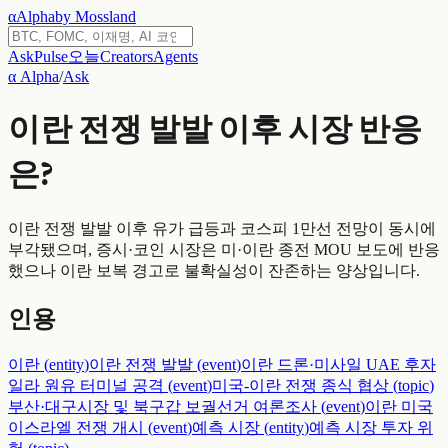
α
Alpha
by Mossland
Ask
Pulse
오늘
Creators
Agents
α Alpha
/
Ask
이란 전쟁 발발 이후 시장 반응
은?
이란 전쟁 발발 이후 유가 급등과 코스피 1만선 전망이 동시에
부각됐으며, 증시·코인 시장은 미·이란 종전 MOU 보도에 반응
했으나 이란 보복 경고로 불확실성이 잔존하는 양상입니다.
인용
이란
(
entity
)
이란 전쟁 발발
(
event
)
이란 드론·미사일 UAE 후자
일라 원유 터미널 공격
(
event
)
미국-이란 전쟁 종식 협상
(
topic
)
부산·대구시장 및 북구갑 보궐선거 여론조사
(
event
)
이란 미국
이스라엘 전쟁 개시
(
event
)
예측 시장
(
entity
)
예측 시장 투자 위