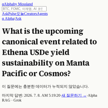
α
Alpha
by Mossland
Ask
Pulse
오늘
Creators
Agents
α Alpha
/
Ask
What is the upcoming
canonical event related to
Ethena USDe yield
sustainability on Manta
Pacific or Cosmos?
이 질문에는 충분한 데이터가 누적되지 않았습니다.
마지막 답변:
2026. 7. 8. AM 5:19:20
·
새 질문하기 →
·
Alpha
RAG · Grok