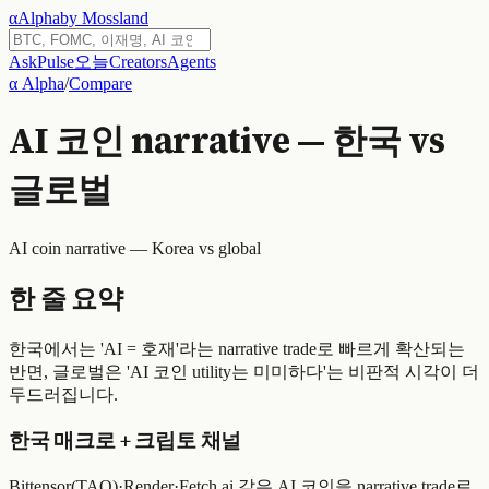
α
Alpha
by Mossland
Ask
Pulse
오늘
Creators
Agents
α Alpha
/
Compare
AI 코인 narrative — 한국 vs
글로벌
AI coin narrative — Korea vs global
한 줄 요약
한국에서는 'AI = 호재'라는 narrative trade로 빠르게 확산되는
반면, 글로벌은 'AI 코인 utility는 미미하다'는 비판적 시각이 더
두드러집니다.
한국 매크로 + 크립토 채널
Bittensor(TAO)·Render·Fetch.ai 같은 AI 코인을 narrative trade로