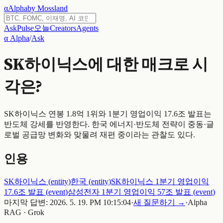
α
Alpha
by Mossland
Ask
Pulse
오늘
Creators
Agents
α Alpha
/
Ask
SK하이닉스에 대한 매크로 시
각은?
SK하이닉스 연봉 1.8억 1위와 1분기 영업이익 17.6조 발표는
반도체 강세를 반영한다. 한국 에너지·반도체 전략이 중동·글
로벌 공급망 변화와 맞물려 재편 중이라는 관찰도 있다.
인용
SK하이닉스
(
entity
)
한국
(
entity
)
SK하이닉스 1분기 영업이익
17.6조 발표
(
event
)
삼성전자 1분기 영업이익 57조 발표
(
event
)
마지막 답변:
2026. 5. 19. PM 10:15:04
·
새 질문하기 →
·
Alpha
RAG · Grok