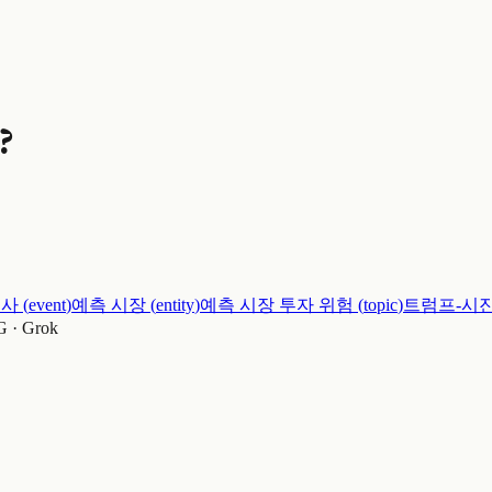
?
조사
(
event
)
예측 시장
(
entity
)
예측 시장 투자 위험
(
topic
)
트럼프-시
 · Grok