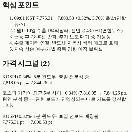
핵심 포인트
09:01 KST 7,775.31→7,800.53 +0.32%, 3.70% 출발(연합
뉴스)
5월1~10일 수출 184억달러, 전년比 43.7%↑(연합뉴스)
급등 후 7,800선 안착, 추가 보도 대기 중 가능성
수출 데이터 연결, 반도체·자동차 섹터 매크로 호재
지속 상승 여부·개별 종목 영향 아직 불확실
가격 시그널 (
2
)
KOSPI
+
0.34
%
·
5
분 윈도우
·
88일 전
분석 중
7,818.05 pt
→
7,844.26 pt
코스피 가격이 최근 5분 사이 +0.34% (7,818.05 → 7,844.26 pt).
원인 분석 중 — 관련 보도가 인덱싱되는 대로 카드를 갱신합
니다.
KOSPI
+
0.32
%
·
1
분 윈도우
·
88일 전
보도 매칭됨
7,775.31 pt
→
7,800.53 pt