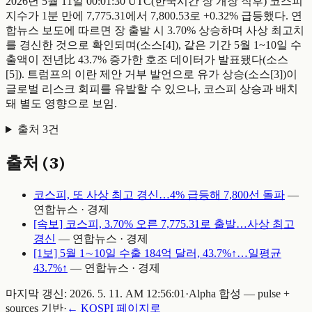
2026년 5월 11일 00:01:30 UTC(한국시간 장 개장 직후) 코스피
지수가 1분 만에 7,775.31에서 7,800.53로 +0.32% 급등했다. 연
합뉴스 보도에 따르면 장 출발 시 3.70% 상승하며 사상 최고치
를 경신한 것으로 확인되며(소스[4]), 같은 기간 5월 1~10일 수
출액이 전년比 43.7% 증가한 호조 데이터가 발표됐다(소스
[5]). 트럼프의 이란 제안 거부 발언으로 유가 상승(소스[3])이
글로벌 리스크 회피를 유발할 수 있으나, 코스피 상승과 배치
돼 별도 영향으로 보임.
출처
3
건
출처 (
3
)
코스피, 또 사상 최고 경신…4% 급등해 7,800선 돌파
—
연합뉴스 · 경제
[속보] 코스피, 3.70% 오른 7,775.31로 출발…사상 최고
경신
—
연합뉴스 · 경제
[1보] 5월 1∼10일 수출 184억 달러, 43.7%↑…일평균
43.7%↑
—
연합뉴스 · 경제
마지막 갱신:
2026. 5. 11. AM 12:56:01
·
Alpha 합성 — pulse +
sources 기반
·
←
KOSPI
페이지로