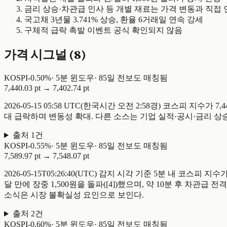
금리 상승·차관급 인사 등 개별 재료는 가격 변동과 직접 
국고채 3년물 3.741% 상승, 환율 6거래일 연속 강세
구체적 급락 촉발 이벤트 공식 확인되지 않음
가격 시그널 (
8
)
KOSPI
-
0.50
%
·
5
분 윈도우
·
85일 전
보도 매칭됨
7,440.03 pt
→
7,402.74 pt
2026-05-15 05:58 UTC(한국시간 오전 2:58경) 코스피 지수가 7
대 급락하며 변동성 확대. 다른 소스는 기업 실적·공시·금리 상승
출처
1
건
KOSPI
-
0.55
%
·
5
분 윈도우
·
85일 전
보도 매칭됨
7,589.97 pt
→
7,548.07 pt
2026-05-15T05:26:40(UTC) 감지 시각 기준 5분 내 코스피 
달 만에 장중 1,500원을 돌파([4])했으며, 약 10분 후 차관
소식은 시장 불확실성 요인으로 보인다.
출처
2
건
KOSPI
-
0.60
%
·
5
분 윈도우
·
85일 전
보도 매칭됨