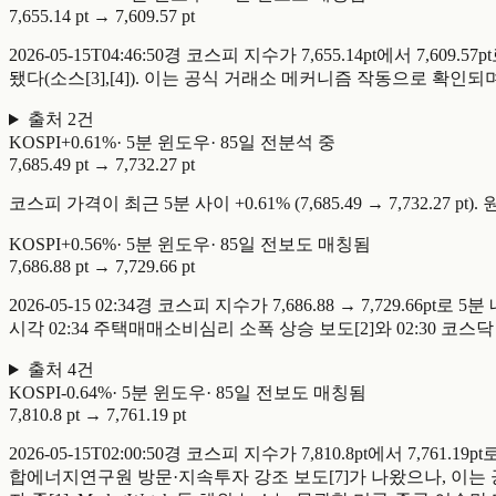
7,655.14 pt
→
7,609.57 pt
2026-05-15T04:46:50경 코스피 지수가 7,655.14pt에서
됐다(소스[3],[4]). 이는 공식 거래소 메커니즘 작동으로 확인되
출처
2
건
KOSPI
+
0.61
%
·
5
분 윈도우
·
85일 전
분석 중
7,685.49 pt
→
7,732.27 pt
코스피 가격이 최근 5분 사이 +0.61% (7,685.49 → 7,732.
KOSPI
+
0.56
%
·
5
분 윈도우
·
85일 전
보도 매칭됨
7,686.88 pt
→
7,729.66 pt
2026-05-15 02:34경 코스피 지수가 7,686.88 → 7,729.6
시각 02:34 주택매매소비심리 소폭 상승 보도[2]와 02:30 코스
출처
4
건
KOSPI
-
0.64
%
·
5
분 윈도우
·
85일 전
보도 매칭됨
7,810.8 pt
→
7,761.19 pt
2026-05-15T02:00:50경 코스피 지수가 7,810.8pt에서 7,
합에너지연구원 방문·지속투자 강조 보도[7]가 나왔으나, 이는 