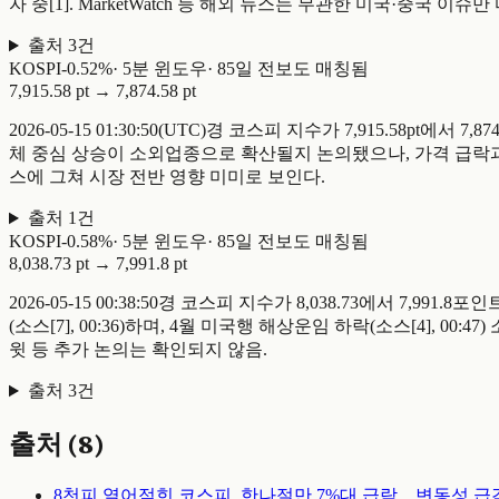
자 중[1]. MarketWatch 등 해외 뉴스는 무관한 미국·중국 이슈만
출처
3
건
KOSPI
-
0.52
%
·
5
분 윈도우
·
85일 전
보도 매칭됨
7,915.58 pt
→
7,874.58 pt
2026-05-15 01:30:50(UTC)경 코스피 지수가 7,915.58pt에
체 중심 상승이 소외업종으로 확산될지 논의됐으나, 가격 급락과 
스에 그쳐 시장 전반 영향 미미로 보인다.
출처
1
건
KOSPI
-
0.58
%
·
5
분 윈도우
·
85일 전
보도 매칭됨
8,038.73 pt
→
7,991.8 pt
2026-05-15 00:38:50경 코스피 지수가 8,038.73에서 7
(소스[7], 00:36)하며, 4월 미국행 해상운임 하락(소스[4], 0
윗 등 추가 논의는 확인되지 않음.
출처
3
건
출처 (
8
)
8천피 열어젖힌 코스피, 한나절만 7%대 급락…변동성 급