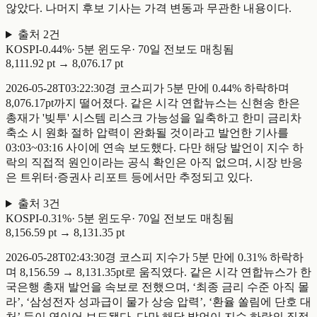
않았다. 나머지 후보 기사는 가격 변동과 무관한 내용이다.
출처
2
건
KOSPI
-
0.44
%
·
5
분 윈도우
·
70일 전
보도 매칭됨
8,111.92 pt
→
8,076.17 pt
2026-05-28T03:22:30경 코스피가 5분 만에 0.44% 하락하며
8,076.17pt까지 떨어졌다. 같은 시각 연합뉴스는 신현송 한은
총재가 '빚투' 시스템 리스크 가능성을 일축하고 한미 금리차
축소 시 원화 절하 압력이 완화될 것이라고 발언한 기사를
03:03~03:16 사이에 연속 보도했다. 다만 해당 발언이 지수 하
락의 직접적 원인이라는 공식 확인은 아직 없으며, 시장 반응
은 트위터·증권사 리포트 등에서만 추정되고 있다.
출처
3
건
KOSPI
-
0.31
%
·
5
분 윈도우
·
70일 전
보도 매칭됨
8,156.59 pt
→
8,131.35 pt
2026-05-28T02:43:30경 코스피 지수가 5분 만에 0.31% 하락하
며 8,156.59 → 8,131.35pt로 움직였다. 같은 시각 연합뉴스가 한
국은행 총재 발언을 속보로 전했으며, ‘최종 금리 수준 아직 몰
라’, ‘삼성전자 성과급이 물가 상승 압력’, ‘환율 쏠림에 단호 대
처’ 등이 연이어 보도됐다. 다만 해당 발언이 지수 하락의 직접