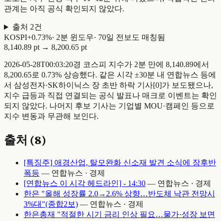
관계는 아직 공식 확인되지 않았다.
출처
2
건
KOSPI
+
0.73
%
·
2
분 윈도우
·
70일 전
보도 매칭됨
8,140.89 pt
→
8,200.65 pt
2026-05-28T00:03:20경 코스피 지수가 2분 만에 8,140.89에서
8,200.65로 0.73% 상승했다. 같은 시각 ±30분 내 연합뉴스 등에
서 삼성전자·SK하이닉스 장 초반 하락 기사[0]가 보도됐으나,
지수 급등과 직접 연결되는 공식 발표나 매크로 이벤트는 확인
되지 않았다. 나머지 후보 기사는 기업별 MOU·캠페인 등으로
지수 변동과 무관해 보인다.
출처 (
8
)
[특징주] 애경산업, 탈모완화 신소재 발견 소식에 장후반
폭등
—
연합뉴스 · 경제
[연합뉴스 이 시각 헤드라인] - 14:30
—
연합뉴스 · 경제
한은 "올해 성장률 2.0→2.6% 상향…반도체 낙관 전망시
3%대"(종합2보)
—
연합뉴스 · 경제
한은총재 "적절한 시기 금리 인상 필요…물가·성장 보면