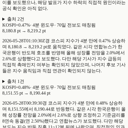
이를 보도했으나, 해당 발표가 지수 하락의 직접적 원인이라는
공식 확인은 아직 없다.
출처
2
건
KOSPI
+
0.47
%
·
4
분 윈도우
·
70일 전
보도 매칭됨
8,180.8 pt
→
8,219.2 pt
2026-05-28T01:10:30Z경 코스피 지수가 4분 만에 0.47% 상승하
며 8,180.8 → 8,219.2 pt로 움직였다. 같은 시각 연합뉴스가 한
국은행이 반도체 호조를 반영해 올해 성장률 전망을 2.0%에서
2.6%로 상향했다고 보도했다. 다만 해당 기사가 지수 급등의
직접적 촉매인지 여부는 확인되지 않았으며, 나머지 후보 기사
들은 지수 움직임과 직접 연관이 확인되지 않는다.
출처
1
건
KOSPI
+
0.48
%
·
4
분 윈도우
·
70일 전
보도 매칭됨
8,151.55 pt
→
8,190.44 pt
2026-05-28T00:39:30경 코스피 지수가 4분 만에 0.48% 상승하
며 8,151.55에서 8,190.44로 반등했다. 같은 시각 한국은행이 올
해 성장률 전망을 2.0%에서 2.6%로 상향 조정하고 기준금리를
8연속 동결(연 2.50%)했다고 연합뉴스가 보도했다. 다만 해당
보도는 지수 반등 직후 11~12분 뒤에 나왔으며, 직접적인 인과