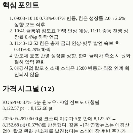
핵심 포인트
09:03~10:10 0.73%·0.47% 반등, 한은 성장률 2.0→2.6%
상향 보도 직후
10:41 금통위 점도표 19명 인상 예상, 11:11 중동 전쟁 성
장률 0.4%p 하락 언급
11:43~12:52 한은 총재 금리 인상·빚투 발언 속보 후
0.31%·0.29% 하락
반도체 호조 반영 성장률 상향, 한미 금리차 축소 시 원화
절하 압력 완화
애경산업 탈모 신소재 소식은 15:00 반등과 직접 연계 확
인되지 않음
가격 시그널 (
12
)
KOSPI
+
0.37
%
·
5
분 윈도우
·
70일 전
보도 매칭됨
8,122.57 pt
→
8,152.68 pt
2026-05-28T06:00경 코스피 지수가 5분 만에 8,122.57 →
8,152.68 pt(+0.37%)로 반등했다. 같은 시각 연합뉴스는 애경산
업이 탈모 완화 신소재를 발견했다는 소식에 장 후반 주가가