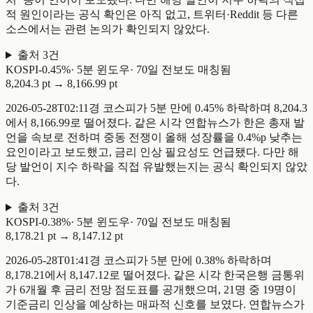
적 원인이라는 공식 확인은 아직 없고, 트위터·Reddit 등 다른
소스에서는 관련 논의가 확인되지 않았다.
출처
3
건
KOSPI
-
0.45
%
·
5
분 윈도우
·
70일 전
보도 매칭됨
8,204.3 pt
→
8,166.99 pt
2026-05-28T02:11경 코스피가 5분 만에 0.45% 하락하며 8,204.3
에서 8,166.99로 떨어졌다. 같은 시각 연합뉴스가 한은 총재 발
언을 속보로 전하며 중동 전쟁이 올해 성장률을 0.4%p 낮추는
요인이라고 보도했고, 금리 인상 필요성도 언급됐다. 다만 해
당 발언이 지수 하락을 직접 유발했는지는 공식 확인되지 않았
다.
출처
3
건
KOSPI
-
0.38
%
·
5
분 윈도우
·
70일 전
보도 매칭됨
8,178.21 pt
→
8,147.12 pt
2026-05-28T01:41경 코스피가 5분 만에 0.38% 하락하며
8,178.21에서 8,147.12로 떨어졌다. 같은 시각 한국은행 금통위
가 6개월 후 금리 전망 점도표를 공개했으며, 21명 중 19명이
기준금리 인상을 예상하는 매파적 신호를 보였다. 연합뉴스가