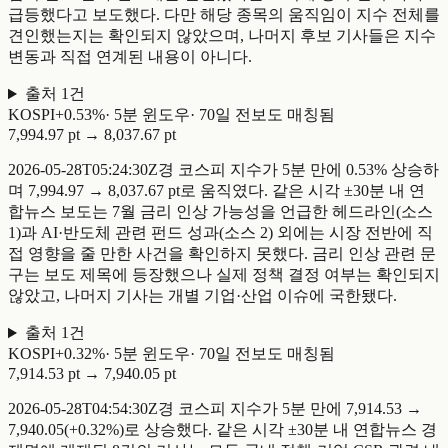
급등했다고 보도했다. 다만 해당 종목의 움직임이 지수 전체를
견인했는지는 확인되지 않았으며, 나머지 후보 기사들은 지수
변동과 직접 연계된 내용이 아니다.
출처
1
건
KOSPI
+
0.53
%
·
5
분 윈도우
·
70일 전
보도 매칭됨
7,994.97 pt
→
8,037.67 pt
2026-05-28T05:24:30Z경 코스피 지수가 5분 만에 0.53% 상승하
며 7,994.97 → 8,037.67 pt로 움직였다. 같은 시각 ±30분 내 연
합뉴스 보도는 7월 금리 인상 가능성을 언급한 헤드라인(소스
1)과 AI·반도체 관련 펀드 성과(소스 2) 외에는 시장 전반에 직
접 영향을 줄 만한 사건을 확인하지 못했다. 금리 인상 관련 문
구는 보도 제목에 등장했으나 실제 정책 결정 여부는 확인되지
않았고, 나머지 기사는 개별 기업·산업 이슈에 국한됐다.
출처
1
건
KOSPI
+
0.32
%
·
5
분 윈도우
·
70일 전
보도 매칭됨
7,914.53 pt
→
7,940.05 pt
2026-05-28T04:54:30Z경 코스피 지수가 5분 만에 7,914.53 →
7,940.05(+0.32%)로 상승했다. 같은 시각 ±30분 내 연합뉴스 경