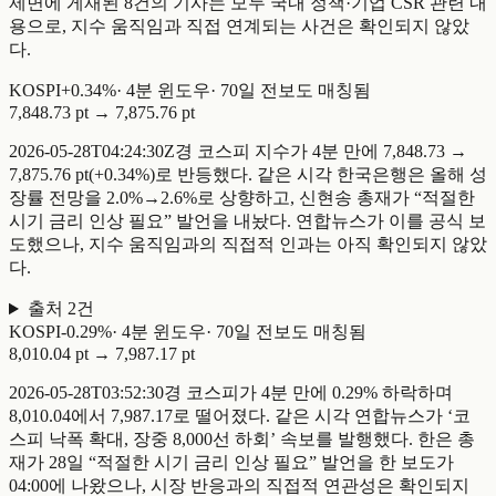
제면에 게재된 8건의 기사는 모두 국내 정책·기업 CSR 관련 내
용으로, 지수 움직임과 직접 연계되는 사건은 확인되지 않았
다.
KOSPI
+
0.34
%
·
4
분 윈도우
·
70일 전
보도 매칭됨
7,848.73 pt
→
7,875.76 pt
2026-05-28T04:24:30Z경 코스피 지수가 4분 만에 7,848.73 →
7,875.76 pt(+0.34%)로 반등했다. 같은 시각 한국은행은 올해 성
장률 전망을 2.0%→2.6%로 상향하고, 신현송 총재가 “적절한
시기 금리 인상 필요” 발언을 내놨다. 연합뉴스가 이를 공식 보
도했으나, 지수 움직임과의 직접적 인과는 아직 확인되지 않았
다.
출처
2
건
KOSPI
-
0.29
%
·
4
분 윈도우
·
70일 전
보도 매칭됨
8,010.04 pt
→
7,987.17 pt
2026-05-28T03:52:30경 코스피가 4분 만에 0.29% 하락하며
8,010.04에서 7,987.17로 떨어졌다. 같은 시각 연합뉴스가 ‘코
스피 낙폭 확대, 장중 8,000선 하회’ 속보를 발행했다. 한은 총
재가 28일 “적절한 시기 금리 인상 필요” 발언을 한 보도가
04:00에 나왔으나, 시장 반응과의 직접적 연관성은 확인되지