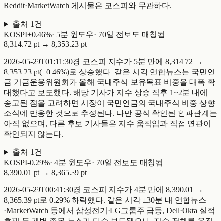
Reddit·MarketWatch 게시물은 코스피와 무관하다.
출처
1
건
KOSPI
+
0.46
%
·
5
분 윈도우
·
70일 전
보도 매칭됨
8,314.72 pt
→
8,353.23 pt
2026-05-29T01:11:30경 코스피 지수가 5분 만에 8,314.72 →
8,353.23 pt(+0.46%)로 상승했다. 같은 시각 연합뉴스는 국민연
금 기금운용위원회가 올해 국내주식 보유목표 비중을 대폭 확
대했다고 보도했다. 해당 기사가 지수 상승 직후 1~2분 내에
송고된 점을 고려하면 시장이 국민연금의 국내주식 비중 상향
소식에 반응한 것으로 추정된다. 다만 공식 확인된 인과관계는
아직 없으며, 다른 후보 기사들은 지수 움직임과 직접 연관이
확인되지 않는다.
출처
1
건
KOSPI
-
0.29
%
·
4
분 윈도우
·
70일 전
보도 매칭됨
8,390.01 pt
→
8,365.39 pt
2026-05-29T00:41:30경 코스피 지수가 4분 만에 8,390.01 →
8,365.39 pt로 0.29% 하락했다. 같은 시각 ±30분 내 연합뉴스
·MarketWatch 등에서 삼성전기·LG그룹주 급등, Dell·Okta 실적
호재 등 개별 종목 뉴스가 다수 보도됐으나, 지수 전체를 움직