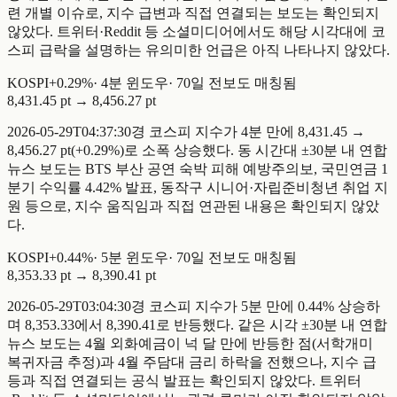
련 개별 이슈로, 지수 급변과 직접 연결되는 보도는 확인되지
않았다. 트위터·Reddit 등 소셜미디어에서도 해당 시각대에 코
스피 급락을 설명하는 유의미한 언급은 아직 나타나지 않았다.
KOSPI
+
0.29
%
·
4
분 윈도우
·
70일 전
보도 매칭됨
8,431.45 pt
→
8,456.27 pt
2026-05-29T04:37:30경 코스피 지수가 4분 만에 8,431.45 →
8,456.27 pt(+0.29%)로 소폭 상승했다. 동 시간대 ±30분 내 연합
뉴스 보도는 BTS 부산 공연 숙박 피해 예방주의보, 국민연금 1
분기 수익률 4.42% 발표, 동작구 시니어·자립준비청년 취업 지
원 등으로, 지수 움직임과 직접 연관된 내용은 확인되지 않았
다.
KOSPI
+
0.44
%
·
5
분 윈도우
·
70일 전
보도 매칭됨
8,353.33 pt
→
8,390.41 pt
2026-05-29T03:04:30경 코스피 지수가 5분 만에 0.44% 상승하
며 8,353.33에서 8,390.41로 반등했다. 같은 시각 ±30분 내 연합
뉴스 보도는 4월 외화예금이 넉 달 만에 반등한 점(서학개미
복귀자금 추정)과 4월 주담대 금리 하락을 전했으나, 지수 급
등과 직접 연결되는 공식 발표는 확인되지 않았다. 트위터