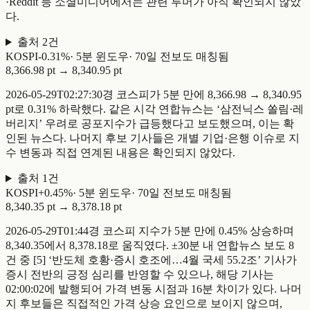
·Reddit 등 소셜미디어에서는 관련 루머가 아직 확인되지 않았
다.
출처
2
건
KOSPI
-
0.31
%
·
5
분 윈도우
·
70일 전
보도 매칭됨
8,366.98 pt
→
8,340.95 pt
2026-05-29T02:27:30경 코스피가 5분 만에 8,366.98 → 8,340.95
pt로 0.31% 하락했다. 같은 시각 연합뉴스는 ‘삼전닉스 쏠림·레
버리지’ 우려로 공포지수가 급등했다고 보도했으며, 이는 확
인된 뉴스다. 나머지 후보 기사들은 개별 기업·은행 이슈로 지
수 변동과 직접 연계된 내용은 확인되지 않았다.
출처
1
건
KOSPI
+
0.45
%
·
5
분 윈도우
·
70일 전
보도 매칭됨
8,340.35 pt
→
8,378.18 pt
2026-05-29T01:44경 코스피 지수가 5분 만에 0.45% 상승하며
8,340.35에서 8,378.18로 움직였다. ±30분 내 연합뉴스 보도 8
건 중 [5] ‘반도체 호황·증시 호조에…4월 국세 55.2조’ 기사가
증시 전반의 긍정 심리를 반영할 수 있으나, 해당 기사는
02:00:02에 발행되어 가격 변동 시점과 16분 차이가 있다. 나머
지 후보들은 직접적인 가격 상승 요인으로 보이지 않으며,