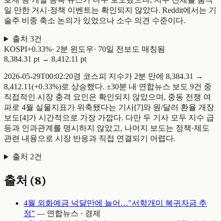
일 만한 거시·정책 이벤트는 확인되지 않았다. Reddit에서는 기
술주 비중 축소 논의가 있었으나 소수 의견 수준이다.
출처
3
건
KOSPI
+
0.33
%
·
2
분 윈도우
·
70일 전
보도 매칭됨
8,384.31 pt
→
8,412.11 pt
2026-05-29T00:02:20경 코스피 지수가 2분 만에 8,384.31 →
8,412.11(+0.33%)로 상승했다. ±30분 내 연합뉴스 보도 9건 중
직접적인 시장 충격 요인은 확인되지 않았으며, 중동 전쟁 여
파로 4월 실물지표가 위축됐다는 기사[7]와 원/달러 환율 개장
보도[4]가 시간적으로 가장 가깝다. 다만 두 기사 모두 지수 급
등과 인과관계를 명시하지 않았고, 나머지 보도는 정책·제도
관련 내용으로 시장 반응과 직접 연결되기 어렵다.
출처
2
건
출처 (
8
)
4월 외화예금 넉달만에 늘어…"서학개미 복귀자금 추
정"
—
연합뉴스 · 경제