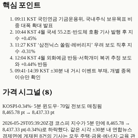
핵심 포인트
09:11 KST 국민연금 기금운용위, 국내주식 보유목표 비
중 대폭 확대 발표
10:44 KST 4월 국세 55.2조·반도체 호황 기사 발행 후 지
수 +0.45%
11:27 KST ‘삼전닉스 쏠림·레버리지’ 우려 보도 직후 지
수 -0.31%
12:04 KST 4월 외화예금 반등·서학개미 복귀 추정 보도
와 +0.44% 반등
09:41·14:39 KST ±30분 내 거시 이벤트 부재, 개별 종목
이슈만 확인
가격 시그널 (
8
)
KOSPI
-
0.34
%
·
5
분 윈도우
·
70일 전
보도 매칭됨
8,465.78 pt
→
8,437.33 pt
2026-05-29T05:39:20Z경 코스피 지수가 5분 만에 8,465.78 →
8,437.33 pt(-0.34%)로 하락했다. 같은 시각 ±30분 내 연합뉴스
경제면에 게재된 8건의 기사는 모두 주택·금융·에너지·교육 관