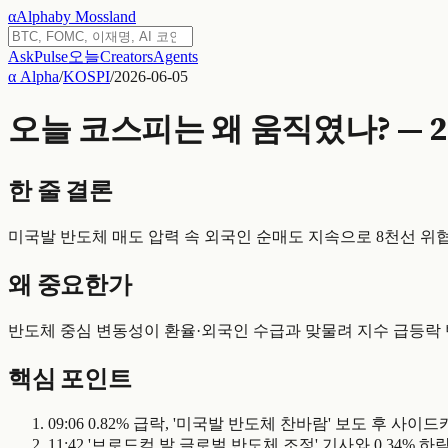
α
Alpha
by Mossland
Ask
Pulse
오늘
Creators
Agents
α Alpha
/
KOSPI
/
2026-06-05
오늘 코스피는 왜 움직였나? — 202
한 줄 결론
미국발 반도체 매도 압력 속 외국인 순매도 지속으로 8천선 위
왜 중요한가
반도체 중심 변동성이 환율·외국인 수급과 맞물려 지수 급등락
핵심 포인트
09:06 0.82% 급락, '미국발 반도체 찬바람' 보도 후 사이
11:42 '브로드컴 발 글로벌 반도체 조정' 기사와 0.34% 하