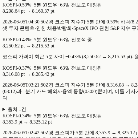
KOSPI
-
0.59
%
·
5
분 윈도우
·
63일 전
보도 매칭됨
8,208.64 pt
→
8,160.37 pt
2026-06-05T04:30:50Z경 코스피 지수가 5분 만에 0.59% 하
셋 투자 콘텐츠·인천 채용박람회·SpaceX IPO 관련 S&P 지
KOSPI
-
0.43
%
·
5
분 윈도우
·
63일 전
분석 중
8,250.62 pt
→
8,215.53 pt
코스피 가격이 최근 5분 사이 −0.43% (8,250.62 → 8,215.
KOSPI
-
0.37
%
·
5
분 윈도우
·
63일 전
보도 매칭됨
8,316.08 pt
→
8,285.42 pt
2026-06-05T03:21:50Z경 코스피 지수가 5분 만에 8,316.
(03:12)과 1분기 카드 해외사용액 동향(03:00)뿐이며, 이들
다.
출처
1
건
KOSPI
-
0.34
%
·
5
분 윈도우
·
63일 전
보도 매칭됨
8,353.9 pt
→
8,325.12 pt
2026-06-05T02:42:50Z경 코스피가 5분 만에 8,353.9 →