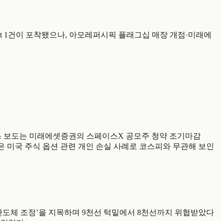
3건과 Reddit 1건이 포착됐으나, 아모레퍼시픽 플래그십 매장 개점·미래에
내 확인된 연합뉴스 보도는 미래에셋증권의 스페이스X 공모주 청약 조기마감
게시물은 미국 주식 옵션 관련 개인 손실 사례로 코스피와 무관해 보인
드컴 발 글로벌 반도체 조정’을 지목하며 9천선 턱밑에서 8천선까지 위협받았다