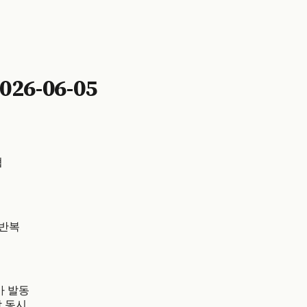
6-06-05
협
 반복
드카 발동
락 동시