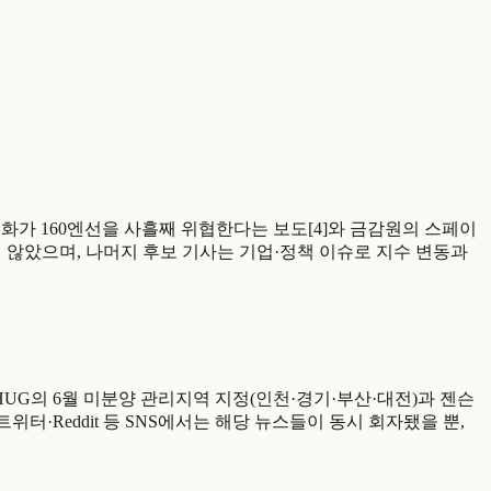
기사 중 엔화가 160엔선을 사흘째 위협한다는 보도[4]와 금감원의 스페이
지 않았으며, 나머지 후보 기사는 기업·정책 이슈로 지수 변동과
뉴스 보도는 HUG의 6월 미분양 관리지역 지정(인천·경기·부산·대전)과 젠슨
터·Reddit 등 SNS에서는 해당 뉴스들이 동시 회자됐을 뿐,