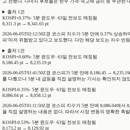
고 전했다. 나머지 후보들은 한우 가격·국고채 금리 등 무관한 내용이거
출처
1
건
KOSPI
+
0.37
%
·
5
분 윈도우
·
63일 전
보도 매칭됨
8,311.3 pt
→
8,341.65 pt
2026-06-05T02:12:50Z경 코스피 지수가 5분 만에 0.37% 
피’마저 위협받고 있다고 보도했다. 다만 해당 보도는 지수 반
출처
1
건
KOSPI
+
0.60
%
·
5
분 윈도우
·
63일 전
보도 매칭됨
8,186.45 pt
→
8,235.19 pt
2026-06-05T01:41:50Z경 코스피가 5분 만에 8,186.45 →
를 다뤘으나 5분 내 급등을 직접 설명하는 기사는 확인되지 않았
KOSPI
-
0.35
%
·
5
분 윈도우
·
63일 전
보도 매칭됨
8,086.04 pt
→
8,058.12 pt
2026-06-05T01:11:50Z경 코스피 지수가 5분 만에 8,086
을 직접 설명하는 내용은 없다. 따라서 시장 변동의 명확한 촉발
KOSPI
-
0.53
%
·
5
분 윈도우
·
63일 전
보도 매칭됨
8,173.2 pt
→
8,129.92 pt