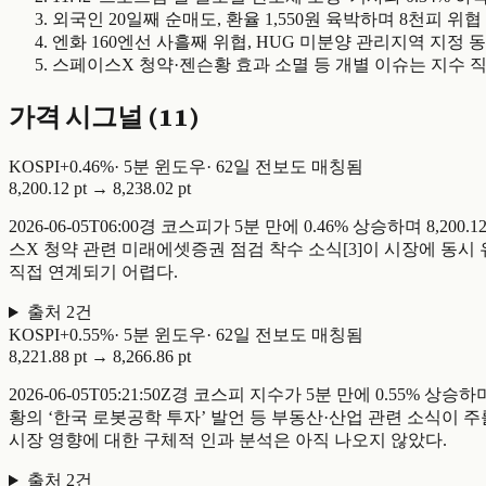
외국인 20일째 순매도, 환율 1,550원 육박하며 8천피 위협
엔화 160엔선 사흘째 위협, HUG 미분양 관리지역 지정 
스페이스X 청약·젠슨황 효과 소멸 등 개별 이슈는 지수 
가격 시그널 (
11
)
KOSPI
+
0.46
%
·
5
분 윈도우
·
62일 전
보도 매칭됨
8,200.12 pt
→
8,238.02 pt
2026-06-05T06:00경 코스피가 5분 만에 0.46% 상승하며 
스X 청약 관련 미래에셋증권 점검 착수 소식[3]이 시장에 동시
직접 연계되기 어렵다.
출처
2
건
KOSPI
+
0.55
%
·
5
분 윈도우
·
62일 전
보도 매칭됨
8,221.88 pt
→
8,266.86 pt
2026-06-05T05:21:50Z경 코스피 지수가 5분 만에 0.55% 
황의 ‘한국 로봇공학 투자’ 발언 등 부동산·산업 관련 소식이 주를
시장 영향에 대한 구체적 인과 분석은 아직 나오지 않았다.
출처
2
건