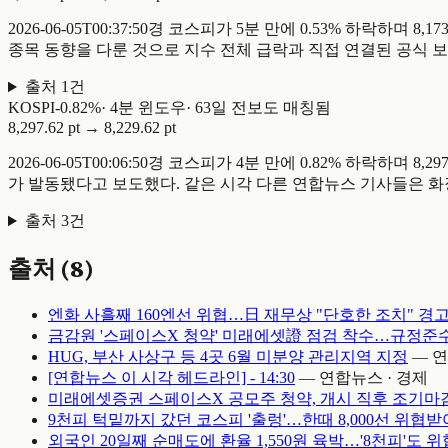
2026-06-05T00:37:50경 코스피가 5분 만에 0.53% 하락하
종목 동향을 다룬 것으로 지수 전체 급락과 직접 연결된 공식 보
출처
1
건
KOSPI
-
0.82
%
·
4
분 윈도우
·
63일 전
보도 매칭됨
8,297.62 pt
→
8,229.62 pt
2026-06-05T00:06:50경 코스피가 4분 만에 0.82% 하락
가 발동됐다고 보도했다. 같은 시각 다른 연합뉴스 기사들은 화장
출처
3
건
출처 (
8
)
엔화 사흘째 160엔선 위협…日 재무상 "단호한 조치" 경
금감원 '스페이스X 청약' 미래에셋證 점검 착수…규정준
HUG, 부산 사상구 등 4곳 6월 미분양 관리지역 지정
—
연
[연합뉴스 이 시각 헤드라인] - 14:30
—
연합뉴스 · 경제
미래에셋증권 스페이스X 공모주 청약, 개시 직후 조기마
9천피 턱밑까지 갔던 코스피 '출렁'…한때 8,000선 위협받
외국인 20일째 순매도에 환율 1,550원 육박…'8천피'도 위