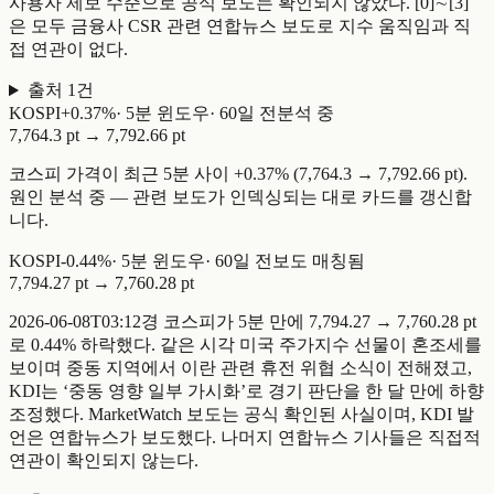
사용자 제보 수준으로 공식 보도는 확인되지 않았다. [0]∼[3]
은 모두 금융사 CSR 관련 연합뉴스 보도로 지수 움직임과 직
접 연관이 없다.
출처
1
건
KOSPI
+
0.37
%
·
5
분 윈도우
·
60일 전
분석 중
7,764.3 pt
→
7,792.66 pt
코스피 가격이 최근 5분 사이 +0.37% (7,764.3 → 7,792.66 pt).
원인 분석 중 — 관련 보도가 인덱싱되는 대로 카드를 갱신합
니다.
KOSPI
-
0.44
%
·
5
분 윈도우
·
60일 전
보도 매칭됨
7,794.27 pt
→
7,760.28 pt
2026-06-08T03:12경 코스피가 5분 만에 7,794.27 → 7,760.28 pt
로 0.44% 하락했다. 같은 시각 미국 주가지수 선물이 혼조세를
보이며 중동 지역에서 이란 관련 휴전 위협 소식이 전해졌고,
KDI는 ‘중동 영향 일부 가시화’로 경기 판단을 한 달 만에 하향
조정했다. MarketWatch 보도는 공식 확인된 사실이며, KDI 발
언은 연합뉴스가 보도했다. 나머지 연합뉴스 기사들은 직접적
연관이 확인되지 않는다.