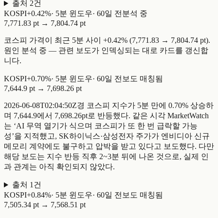
출처
2
건
KOSPI
+
0.42
%
·
5
분 윈도우
·
60일 전
분석 중
7,771.83 pt
→
7,804.74 pt
코스피 가격이 최근 5분 사이 +0.42% (7,771.83 → 7,804.74 pt).
원인 분석 중 — 관련 보도가 인덱싱되는 대로 카드를 갱신합
니다.
KOSPI
+
0.70
%
·
5
분 윈도우
·
60일 전
보도 매칭됨
7,644.9 pt
→
7,698.26 pt
2026-06-08T02:04:50Z경 코스피 지수가 5분 만에 0.70% 상승하
며 7,644.9에서 7,698.26pt로 반등했다. 같은 시각 MarketWatch
는 ‘AI 무역 열기가 식으며 코스피가 또 한 번 급락할 가능
성’을 지적했고, SK하이닉스·삼성전자 주가가 엔비디아 신규
메모리 계약에도 불구하고 압박을 받고 있다고 보도했다. 다만
해당 보도는 지수 반등 직후 2~3분 뒤에 나온 것으로, 실제 인
과 관계는 아직 확인되지 않았다.
출처
1
건
KOSPI
+
0.84
%
·
5
분 윈도우
·
60일 전
보도 매칭됨
7,505.34 pt
→
7,568.51 pt