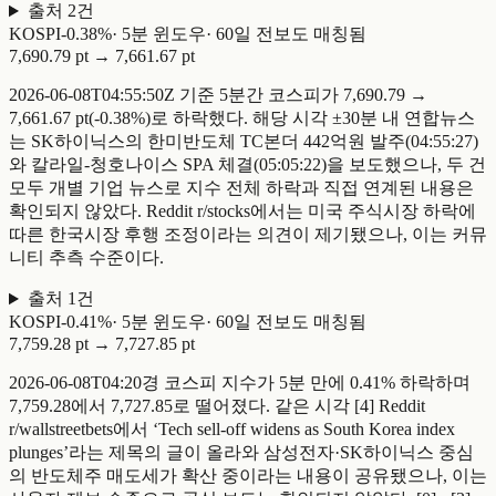
출처
2
건
KOSPI
-
0.38
%
·
5
분 윈도우
·
60일 전
보도 매칭됨
7,690.79 pt
→
7,661.67 pt
2026-06-08T04:55:50Z 기준 5분간 코스피가 7,690.79 →
7,661.67 pt(-0.38%)로 하락했다. 해당 시각 ±30분 내 연합뉴스
는 SK하이닉스의 한미반도체 TC본더 442억원 발주(04:55:27)
와 칼라일-청호나이스 SPA 체결(05:05:22)을 보도했으나, 두 건
모두 개별 기업 뉴스로 지수 전체 하락과 직접 연계된 내용은
확인되지 않았다. Reddit r/stocks에서는 미국 주식시장 하락에
따른 한국시장 후행 조정이라는 의견이 제기됐으나, 이는 커뮤
니티 추측 수준이다.
출처
1
건
KOSPI
-
0.41
%
·
5
분 윈도우
·
60일 전
보도 매칭됨
7,759.28 pt
→
7,727.85 pt
2026-06-08T04:20경 코스피 지수가 5분 만에 0.41% 하락하며
7,759.28에서 7,727.85로 떨어졌다. 같은 시각 [4] Reddit
r/wallstreetbets에서 ‘Tech sell-off widens as South Korea index
plunges’라는 제목의 글이 올라와 삼성전자·SK하이닉스 중심
의 반도체주 매도세가 확산 중이라는 내용이 공유됐으나, 이는