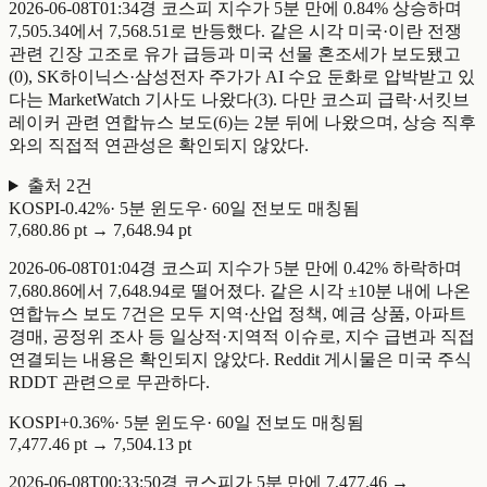
2026-06-08T01:34경 코스피 지수가 5분 만에 0.84% 상승하며
7,505.34에서 7,568.51로 반등했다. 같은 시각 미국·이란 전쟁
관련 긴장 고조로 유가 급등과 미국 선물 혼조세가 보도됐고
(0), SK하이닉스·삼성전자 주가가 AI 수요 둔화로 압박받고 있
다는 MarketWatch 기사도 나왔다(3). 다만 코스피 급락·서킷브
레이커 관련 연합뉴스 보도(6)는 2분 뒤에 나왔으며, 상승 직후
와의 직접적 연관성은 확인되지 않았다.
출처
2
건
KOSPI
-
0.42
%
·
5
분 윈도우
·
60일 전
보도 매칭됨
7,680.86 pt
→
7,648.94 pt
2026-06-08T01:04경 코스피 지수가 5분 만에 0.42% 하락하며
7,680.86에서 7,648.94로 떨어졌다. 같은 시각 ±10분 내에 나온
연합뉴스 보도 7건은 모두 지역·산업 정책, 예금 상품, 아파트
경매, 공정위 조사 등 일상적·지역적 이슈로, 지수 급변과 직접
연결되는 내용은 확인되지 않았다. Reddit 게시물은 미국 주식
RDDT 관련으로 무관하다.
KOSPI
+
0.36
%
·
5
분 윈도우
·
60일 전
보도 매칭됨
7,477.46 pt
→
7,504.13 pt
2026-06-08T00:33:50경 코스피가 5분 만에 7,477.46 →