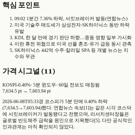
핵심 포인트
09:02 1분간 7.36% 하락, 서킷브레이커 발동(연합뉴스)
미국 기술주 매도세가 삼성전자·SK하이닉스 동반 하락
유발
KDI, 한 달 만에 경기 판단 하향…중동 영향 일부 가시화
이란 휴전 위협으로 미국 선물 혼조·유가 급등 동시 관측
SK하이닉스 442억 수주·칼라일 SPA 등 개별 뉴스는 지
수와 무관
가격 시그널 (
11
)
KOSPI
-
0.40
%
·
5
분 윈도우
·
60일 전
보도 매칭됨
7,634.5 pt
→
7,603.94 pt
2026-06-08T05:33경 코스피가 5분 만에 0.40% 하락
(7,634.5→7,603.94)했다. 연합뉴스 속보[1]는 같은 시각 코스닥
에 서킷브레이커가 발동됐다고 전했으며, 리서치센터장들은
글로벌 반도체주 급락을 원인으로 지목했다[5]. 다만 공식적인
인과관계는 아직 확인되지 않았다.