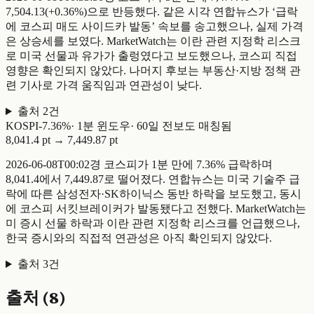
7,504.13(+0.36%)으로 반등했다. 같은 시각 연합뉴스가 ‘급락
에 코스피 매도 사이드카 발동’ 속보를 송고했으나, 실제 가격
은 상승세를 보였다. MarketWatch는 이란 관련 지정학 리스크
로 미국 선물과 유가가 출렁였다고 보도했으나, 코스피 직접
영향은 확인되지 않았다. 나머지 후보는 부동산·지방 정책 관
련 기사로 가격 움직임과 연관성이 낮다.
출처
2
건
KOSPI
-
7.36
%
·
1
분 윈도우
·
60일 전
보도 매칭됨
8,041.4 pt
→
7,449.87 pt
2026-06-08T00:02경 코스피가 1분 만에 7.36% 급락하며
8,041.4에서 7,449.87로 떨어졌다. 연합뉴스는 미국 기술주 급
락에 따른 삼성전자·SK하이닉스 동반 하락을 보도했고, 동시
에 코스피 서킷브레이커가 발동됐다고 전했다. MarketWatch는
미 증시 선물 하락과 이란 관련 지정학 리스크를 언급했으나,
한국 증시와의 직접적 연관성은 아직 확인되지 않았다.
출처
3
건
출처 (
8
)