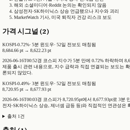
해외 소셜미디어·Reddit 논의는 확인되지 않음
삼성전자·SK하이닉스 상승 언급됐으나 지수와 괴리
MarketWatch 기사, 미국 퇴직자 건강 리스크 보도
가격 시그널 (
2
)
KOSPI
-
0.72
%
·
5
분 윈도우
·
52일 전
보도 매칭됨
8,684.66 pt
→
8,622.23 pt
2026-06-16T00:52경 코스피 지수가 5분 만에 0.72% 하락하며
제품 출시 관련 내용으로, 지수 급락과 직접 연결되는 보도는 확인되
론되지 않았다.
KOSPI
-
0.49
%
·
3
분 윈도우
·
52일 전
보도 매칭됨
8,720.95 pt
→
8,677.93 pt
2026-06-16T00:03경 코스피가 8,720.95pt에서 8,677.
전자·SK하이닉스 상승, 제너셈 급등 등)와 직접적인 연관성은 확
출처
1
건