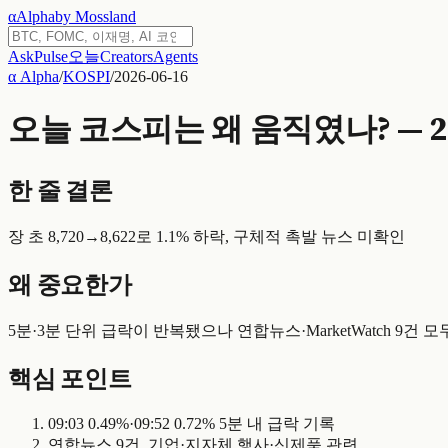
α
Alpha
by Mossland
Ask
Pulse
오늘
Creators
Agents
α Alpha
/
KOSPI
/
2026-06-16
오늘 코스피는 왜 움직였나? — 202
한 줄 결론
장 초 8,720→8,622로 1.1% 하락, 구체적 촉발 뉴스 미확인
왜 중요한가
5분·3분 단위 급락이 반복됐으나 연합뉴스·MarketWatch 9
핵심 포인트
09:03 0.49%·09:52 0.72% 5분 내 급락 기록
연합뉴스 9건, 기업·지자체 행사·신제품 관련