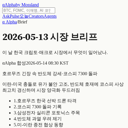
α
Alpha
by Mossland
Ask
Pulse
오늘
Creators
Agents
α Alpha
/
Brief
2026-05-13
시장 브리프
이 날 한국 크립토·매크로 시장에서 무엇이 일어났나.
α
Alpha 합성
2026-05-14 08:30 KST
호르무즈 긴장 속 반도체 강세·코스피 7300 돌파
이란-미국 충돌로 유가 불안 고조, 반도체 호재에 코스피 사상
최고치 경신하며 시장 양극화 두드러짐
1
.
호르무즈 한국 선박 드론 타격
2
.
코스피 7300 돌파 기록
3
.
삼성전자 실리콘 포토닉스 주목
4
.
반도체 과열 우려 제기
5
.
미-이란 종전 협상 동향