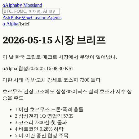
α
Alpha
by Mossland
Ask
Pulse
오늘
Creators
Agents
α Alpha
/
Brief
2026-05-15
시장 브리프
이 날 한국 크립토·매크로 시장에서 무엇이 일어났나.
α
Alpha 합성
2026-05-16 08:30 KST
이란 사태 속 반도체 강세로 코스피 7300 돌파
호르무즈 긴장 고조에도 삼성·하이닉스 실적 호조가 지수 상
승을 주도
1
.
이란 호르무즈 드론·폭격 충돌
2
.
삼성전자 1Q 영업익 57조
3
.
코스피 7300선 첫 돌파
4
.
비트코인 0.28% 하락
5
.
미-이란 종전 협상 주목