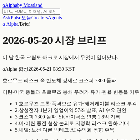
α
Alpha
by Mossland
Ask
Pulse
오늘
Creators
Agents
α Alpha
/
Brief
2026-05-20
시장 브리프
이 날 한국 크립토·매크로 시장에서 무엇이 일어났나.
α
Alpha 합성
2026-05-21 08:30 KST
호르무즈 리스크 속 반도체 강세로 코스피 7300 돌파
이란-미국 충돌과 호르무즈 봉쇄 우려가 유가·환율 변동을 키우
1
.
호르무즈 드론·폭격으로 유가·해저케이블 리스크 부각
2
.
삼성전자 1분기 영업이익 57조 발표, AI 수요 견인
3
.
코스피 7300 돌파, SK하이닉스 연봉 1.8억 기록
4
.
미·이란 종전 협상 논의로 지정학 리스크 완화 기대
5
.
내일: 보선 여론·빅테크 AI 수익화 동향 주목