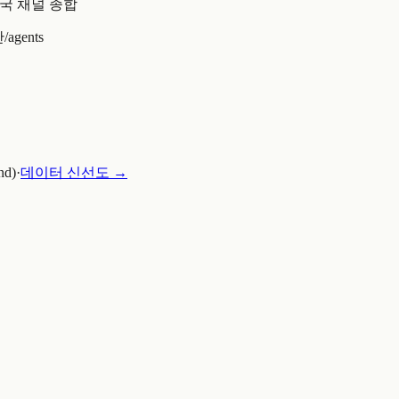
국 채널 종합
반
/agents
nd)
·
데이터 신선도 →