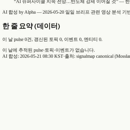
“
AI 슈퍼사이클 지속 전망…반도체 강세 이어질 것
” —
한
AI 합성 by Alpha —
2026-05-20 일일 브리프
관련 영상 분석 기
한 줄 요약 (데이터)
이 날 pulse
0
건, 갱신된 토픽
0
, 이벤트
0
, 엔티티
0
.
이 날에 추적된 pulse·토픽·이벤트가 없습니다.
AI 합성:
2026-05-21 08:30 KST
·
출처: signalmap canonical (Mossla