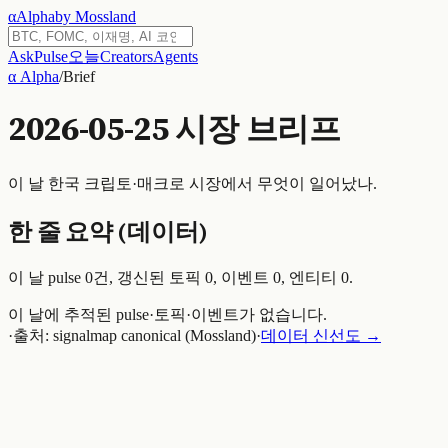
α
Alpha
by Mossland
Ask
Pulse
오늘
Creators
Agents
α Alpha
/
Brief
2026-05-25
시장 브리프
이 날 한국 크립토·매크로 시장에서 무엇이 일어났나.
한 줄 요약 (데이터)
이 날 pulse
0
건, 갱신된 토픽
0
, 이벤트
0
, 엔티티
0
.
이 날에 추적된 pulse·토픽·이벤트가 없습니다.
·
출처: signalmap canonical (Mossland)
·
데이터 신선도 →