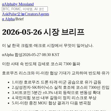
α
Alpha
by Mossland
Ask
Pulse
오늘
Creators
Agents
α Alpha
/
Brief
2026-05-26
시장 브리프
이 날 한국 크립토·매크로 시장에서 무엇이 일어났나.
α
Alpha 합성
2026-05-27 08:30 KST
이란 사태 속 반도체 강세로 코스피 7300 돌파
호르무즈 리스크와 미-이란 협상 기대가 교차하며 반도체·유가
1
.
이란 호르무즈 드론 타격·미군 공습으로 유가 급등
2
.
삼성전자·SK하이닉스 실적 호조에 코스피 7300선 진입
3
.
비트코인 5분간 ±0.3% 내외 등락으로 변동성 확대
4
.
국민의힘 보선·내부 갈등이 정치 리스크로 부상
5
.
미-이란 종전 MOU 협상 결과가 다음 변곡점