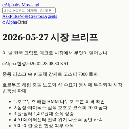
α
Alpha
by Mossland
Ask
Pulse
오늘
Creators
Agents
α Alpha
/
Brief
2026-05-27
시장 브리프
이 날 한국 크립토·매크로 시장에서 무엇이 일어났나.
α
Alpha 합성
2026-05-28 08:30 KST
중동 리스크 속 반도체 강세로 코스피 7000 돌파
호르무즈 해협 충돌 보도와 AI 수요가 동시에 부각되며 시장
변동성 확대
1
.
호르무즈 해협 HMM 나무호 드론 피격 확인
2
.
삼성·하이닉스 실적 호조로 코스피 7000 돌파
3
.
원·달러 1,497원대 소폭 상승
4
.
AI 데이터센터 전력 위기 나스닥 동반 하락
5
.
미·이란 종전 협상 여부 주목