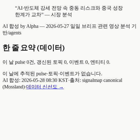
“
AI·반도체 강세 전망 속 중동 리스크와 중국 성장
한계가 교차
” —
시장 분석
AI 합성 by Alpha —
2026-05-27 일일 브리프
관련 영상 분석 기
반
/agents
한 줄 요약 (데이터)
이 날 pulse
0
건, 갱신된 토픽
0
, 이벤트
0
, 엔티티
0
.
이 날에 추적된 pulse·토픽·이벤트가 없습니다.
AI 합성:
2026-05-28 08:30 KST
·
출처: signalmap canonical
(Mossland)
·
데이터 신선도 →