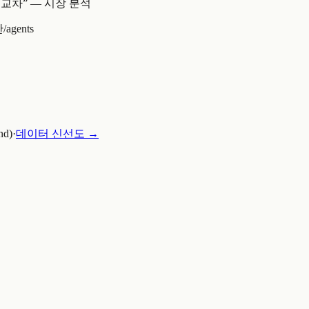
 교차
” —
시장 분석
반
/agents
nd)
·
데이터 신선도 →