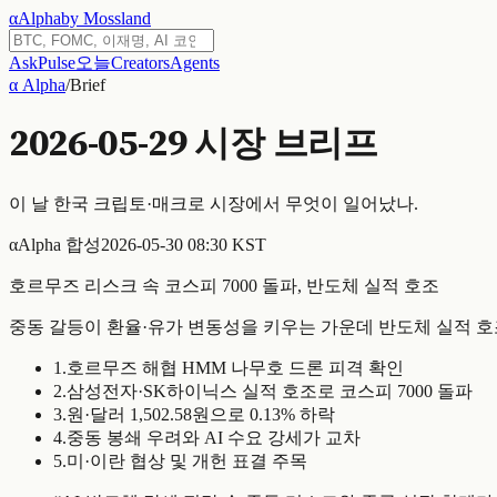
α
Alpha
by Mossland
Ask
Pulse
오늘
Creators
Agents
α Alpha
/
Brief
2026-05-29
시장 브리프
이 날 한국 크립토·매크로 시장에서 무엇이 일어났나.
α
Alpha 합성
2026-05-30 08:30 KST
호르무즈 리스크 속 코스피 7000 돌파, 반도체 실적 호조
중동 갈등이 환율·유가 변동성을 키우는 가운데 반도체 실적 호
1
.
호르무즈 해협 HMM 나무호 드론 피격 확인
2
.
삼성전자·SK하이닉스 실적 호조로 코스피 7000 돌파
3
.
원·달러 1,502.58원으로 0.13% 하락
4
.
중동 봉쇄 우려와 AI 수요 강세가 교차
5
.
미·이란 협상 및 개헌 표결 주목