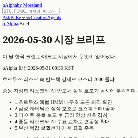
α
Alpha
by Mossland
Ask
Pulse
오늘
Creators
Agents
α Alpha
/
Brief
2026-05-30
시장 브리프
이 날 한국 크립토·매크로 시장에서 무엇이 일어났나.
α
Alpha 합성
2026-05-31 08:30 KST
호르무즈 리스크 속 반도체 강세로 코스피 7000 돌파
중동 지정학 리스크와 AI 반도체 실적 호조가 동시에 부각되며
1
.
호르무즈 해협 HMM 나무호 드론 피격 확인
2
.
삼성·하이닉스 실적 호조로 코스피 7000 돌파
3
.
미·이란 충돌 보도 후 금리 인상 신호 겹침
4
.
중동 리스크와 AI 수요 교차로 변동성 확대
5
.
부산 북갑 보궐선거·개헌 표결 주목