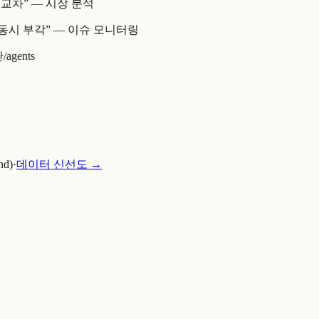
 교차
” —
시장 분석
 동시 부각
” —
이슈 모니터링
반
/agents
nd)
·
데이터 신선도 →